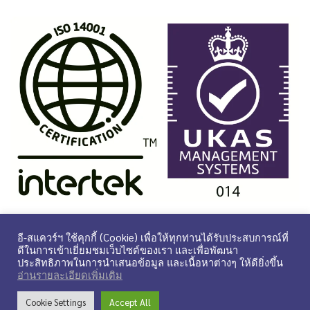
อี-สแควร์ฯ ใช้คุกกี้ (Cookie) เพื่อให้ทุกท่านได้รับประสบการณ์ที่
ดีในการเข้าเยี่ยมชมเว็บไซต์ของเรา และเพื่อพัฒนา
ประสิทธิภาพในการนำเสนอข้อมูล และเนื้อหาต่างๆ ให้ดียิ่งขึ้น
©
2026
E-SQUARE. ALL RIGHTS RESERVED. POWERED BY
อ่านรายละเอียดเพิ่มเติม
CRUTO
.
Cookie Settings
Accept All